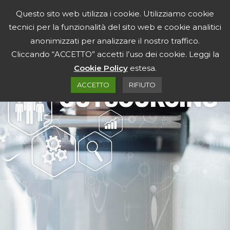
Salta al contenuto
Questo sito web utilizza i cookie. Utilizziamo cookie
tecnici per la funzionalità del sito web e cookie analitici
anonimizzati per analizzare il nostro traffico.
Cliccando “ACCETTO” accetti l’uso dei cookie. Leggi la
Cookie Policy
estesa.
ACCETTO
RIFIUTO