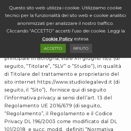
Salta al contenuto
Questo sito web utilizza i cookie. Utilizziamo cookie
tecnici per la funzionalità del sito web e cookie analitici
anonimizzati per analizzare il nostro traffico.
PRIVACY POLICY
Cliccando “ACCETTO” accetti l’uso dei cookie. Leggi la
Cookie Policy
estesa.
Informativa Privacy
ACCETTO
RIFIUTO
SLV – Studio Legale Ventura, con sede
principale in Bologna, viale XII giugno 15/2 (di
seguito, “Titolare”, “SLV” o “Studio”), in qualità
di Titolare del trattamento e proprietario del
sito internet https://www.studiolegalevd.it (di
seguito, il “Sito”), fornisce qui di seguito
l’informativa privacy ai sensi dell’art. 13 del
Regolamento UE 2016/679 (di seguito,
“Regolamento”, il Regolamento e il Codice
Privacy DL 196/2003 come modificato dal DL
101/2018 e succ. modd. definiti “Normativa